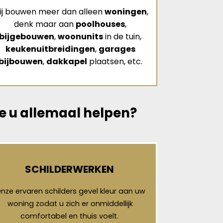
ij bouwen meer dan alleen
woningen
,
denk maar aan
poolhouses
,
bijgebouwen
,
woonunits
in de tuin,
keukenuitbreidingen
,
garages
bijbouwen
,
dakkapel
plaatsen, etc.
 u allemaal helpen?
SCHILDERWERKEN
nze ervaren schilders gevel kleur aan uw
woning zodat u zich er onmiddellijk
comfortabel en thuis voelt.