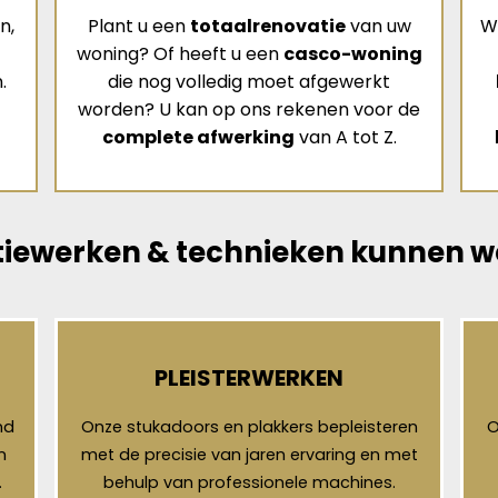
n,
Plant u een
totaalrenovatie
van uw
W
woning? Of heeft u een
casco-woning
.
die nog volledig moet afgewerkt
worden? U kan op ons rekenen voor de
complete afwerking
van A tot Z.
iewerken & technieken kunnen we
PLEISTERWERKEN
nd
Onze stukadoors en plakkers bepleisteren
O
n
met de precisie van jaren ervaring en met
.
behulp van professionele machines.