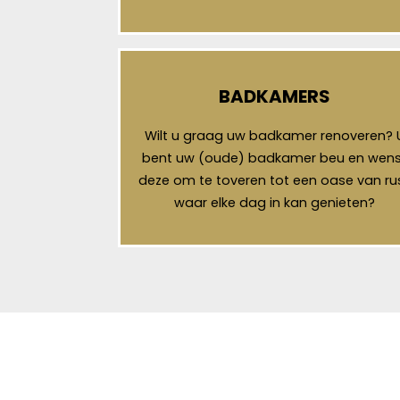
BADKAMERS
Wilt u graag uw badkamer renoveren? 
bent uw (oude) badkamer beu en wens
deze om te toveren tot een oase van ru
waar elke dag in kan genieten?