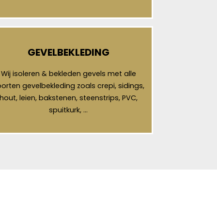
GEVELBEKLEDING
Wij isoleren & bekleden gevels met alle
orten gevelbekleding zoals crepi, sidings,
hout, leien, bakstenen, steenstrips, PVC,
spuitkurk, …