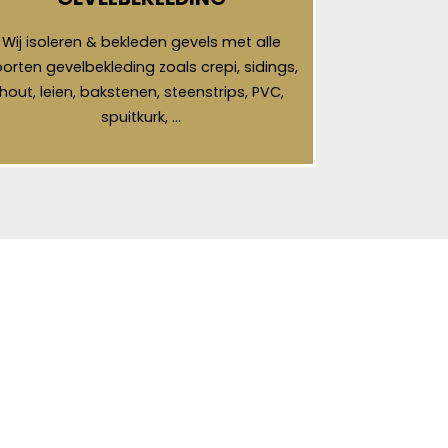
Wij isoleren & bekleden gevels met alle
orten gevelbekleding zoals crepi, sidings,
hout, leien, bakstenen, steenstrips, PVC,
spuitkurk, …