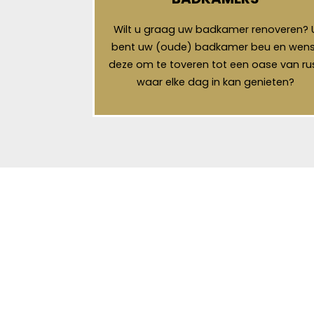
Wilt u graag uw badkamer renoveren? 
bent uw (oude) badkamer beu en wens
deze om te toveren tot een oase van ru
waar elke dag in kan genieten?