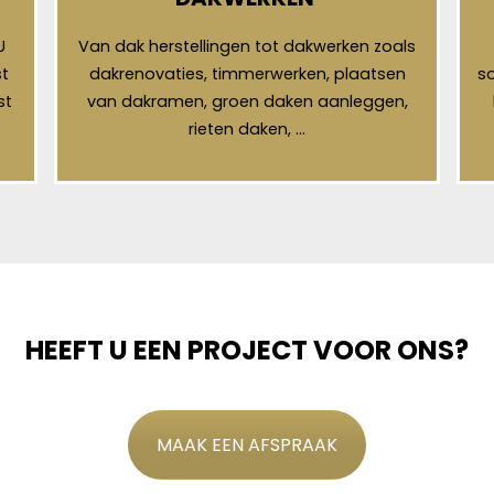
U
Van dak herstellingen tot dakwerken zoals
t
dakrenovaties, timmerwerken, plaatsen
so
st
van dakramen, groen daken aanleggen,
rieten daken, …
HEEFT U EEN PROJECT VOOR ONS?
MAAK EEN AFSPRAAK