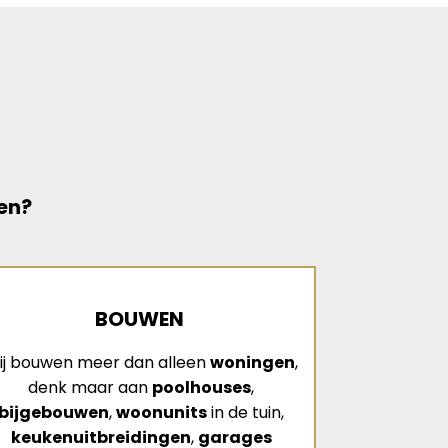
en?
BOUWEN
ij bouwen meer dan alleen
woningen
,
denk maar aan
poolhouses
,
bijgebouwen
,
woonunits
in de tuin,
keukenuitbreidingen
,
garages