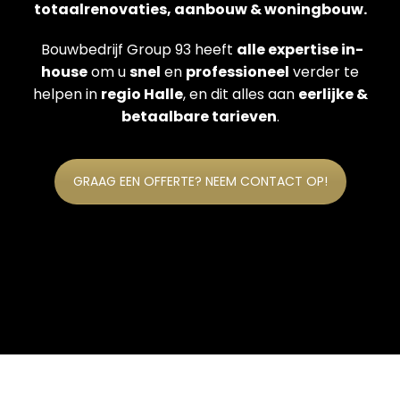
totaalrenovaties, aanbouw & woningbouw.
Bouwbedrijf Group 93 heeft
alle expertise in-
house
om u
snel
en
professioneel
verder te
helpen in
regio Halle
, en dit alles aan
eerlijke &
betaalbare tarieven
.
GRAAG EEN OFFERTE? NEEM CONTACT OP!