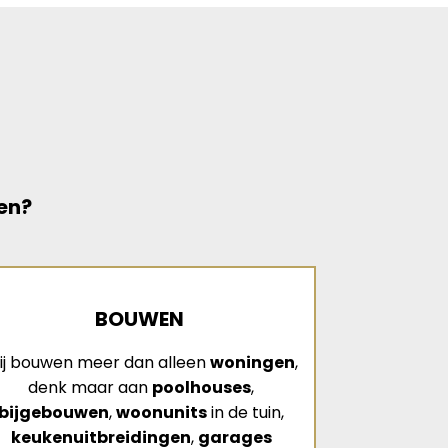
en?
BOUWEN
ij bouwen meer dan alleen
woningen
,
denk maar aan
poolhouses
,
bijgebouwen
,
woonunits
in de tuin,
keukenuitbreidingen
,
garages