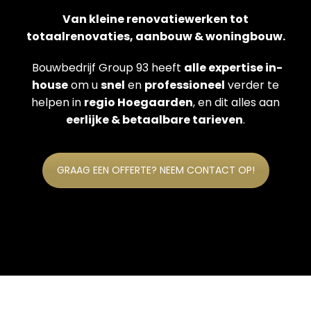
Van kleine renovatiewerken tot
totaalrenovaties, aanbouw & woningbouw.
Bouwbedrijf Group 93 heeft
alle expertise in-
house
om u
snel
en
professioneel
verder te
helpen in
regio Hoegaarden
, en dit alles aan
eerlijke & betaalbare tarieven
.
GRAAG EEN OFFERTE? NEEM CONTACT OP!