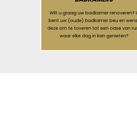
Wilt u graag uw badkamer renoveren? 
bent uw (oude) badkamer beu en wens
deze om te toveren tot een oase van ru
waar elke dag in kan genieten?