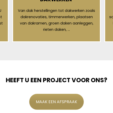
U
Van dak herstellingen tot dakwerken zoals
t
dakrenovaties, timmerwerken, plaatsen
so
st
van dakramen, groen daken aanleggen,
rieten daken, …
HEEFT U EEN PROJECT VOOR ONS?
MAAK EEN AFSPRAAK