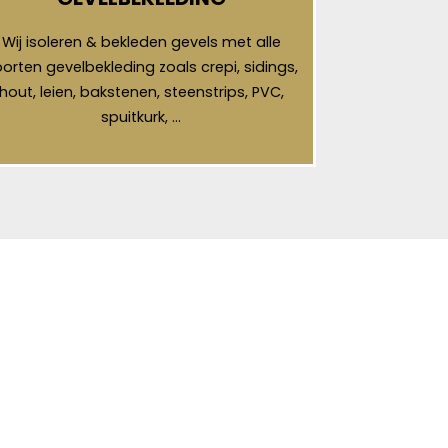
Wij isoleren & bekleden gevels met alle
orten gevelbekleding zoals crepi, sidings,
hout, leien, bakstenen, steenstrips, PVC,
spuitkurk, …