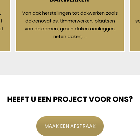
U
Van dak herstellingen tot dakwerken zoals
t
dakrenovaties, timmerwerken, plaatsen
so
st
van dakramen, groen daken aanleggen,
rieten daken, …
HEEFT U EEN PROJECT VOOR ONS?
MAAK EEN AFSPRAAK