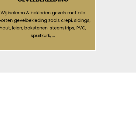
Wij isoleren & bekleden gevels met alle
orten gevelbekleding zoals crepi, sidings,
hout, leien, bakstenen, steenstrips, PVC,
spuitkurk, …