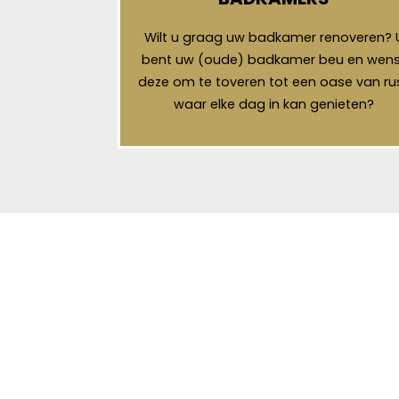
Wilt u graag uw badkamer renoveren? 
bent uw (oude) badkamer beu en wens
deze om te toveren tot een oase van ru
waar elke dag in kan genieten?