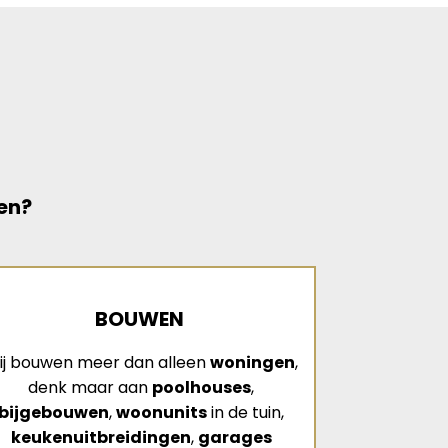
en?
BOUWEN
ij bouwen meer dan alleen
woningen
,
denk maar aan
poolhouses
,
bijgebouwen
,
woonunits
in de tuin,
keukenuitbreidingen
,
garages