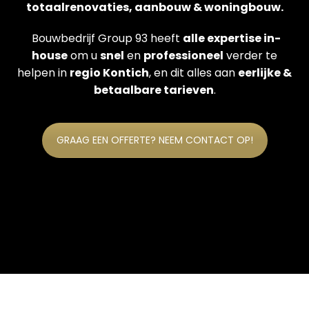
totaalrenovaties, aanbouw & woningbouw.
Bouwbedrijf Group 93 heeft
alle expertise in-
house
om u
snel
en
professioneel
verder te
helpen in
regio Kontich
, en dit alles aan
eerlijke &
betaalbare tarieven
.
GRAAG EEN OFFERTE? NEEM CONTACT OP!