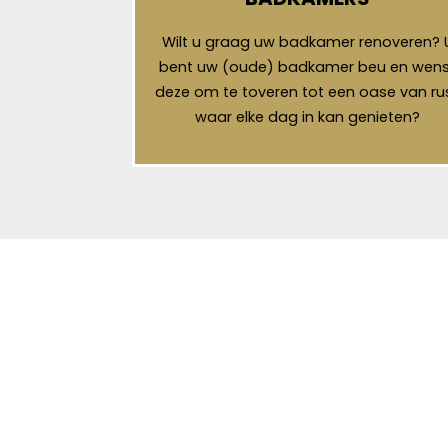
Wilt u graag uw badkamer renoveren? 
bent uw (oude) badkamer beu en wens
deze om te toveren tot een oase van ru
waar elke dag in kan genieten?