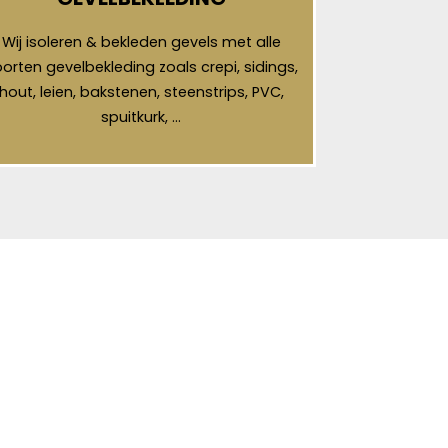
Wij isoleren & bekleden gevels met alle
orten gevelbekleding zoals crepi, sidings,
hout, leien, bakstenen, steenstrips, PVC,
spuitkurk, …