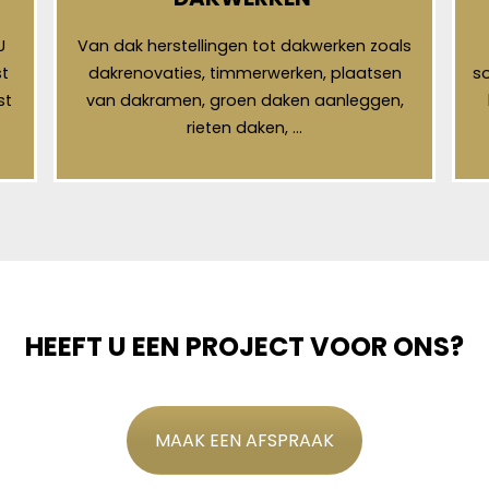
U
Van dak herstellingen tot dakwerken zoals
t
dakrenovaties, timmerwerken, plaatsen
so
st
van dakramen, groen daken aanleggen,
rieten daken, …
HEEFT U EEN PROJECT VOOR ONS?
MAAK EEN AFSPRAAK