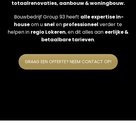
totaalrenovaties, aanbouw & woningbouw.
Bouwbedrijf Group 93 heeft
alle expertise in-
house
om u
snel
en
professioneel
verder te
helpen in
regio Lokeren
, en dit alles aan
eerlijke &
betaalbare tarieven
.
GRAAG EEN OFFERTE? NEEM CONTACT OP!