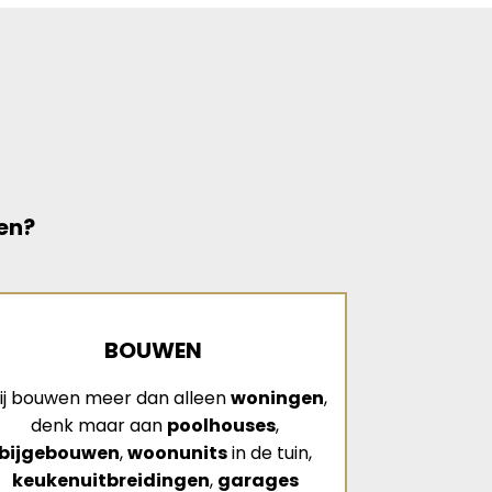
en?
BOUWEN
ij bouwen meer dan alleen
woningen
,
denk maar aan
poolhouses
,
bijgebouwen
,
woonunits
in de tuin,
keukenuitbreidingen
,
garages