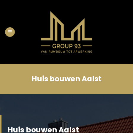
Skip
to
content
Huis bouwen Aalst
Huis bouwen Aalst