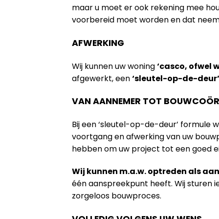
maar u moet er ook rekening mee houde
voorbereid moet worden en dat neem na
AFWERKING
Wij kunnen uw woning
‘casco, ofwel 
afgewerkt, een
‘sleutel-op-de-deur
VAN AANNEMER TOT BOUWCOÖR
Bij een ‘sleutel-op-de-deur’ formule 
voortgang en afwerking van uw bouwpr
hebben om uw project tot een goed e
Wij kunnen m.a.w. optreden als a
één aanspreekpunt heeft. Wij sturen 
zorgeloos bouwproces.
VOLLEDIG VOLGENS UW WENS