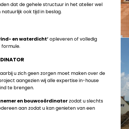
n dat de gehele structuur in het atelier wel
tuurlijk ook tijd in beslag.
wind- en waterdicht’
opleveren of volledig
’
formule.
DINATOR
waarbij u zich geen zorgen moet maken over de
oject aangezien wij alle expertise in-house
ind te brengen.
annemer en bouwcoördinator
zodat u slechts
iedereen aan zodat u kan genieten van een