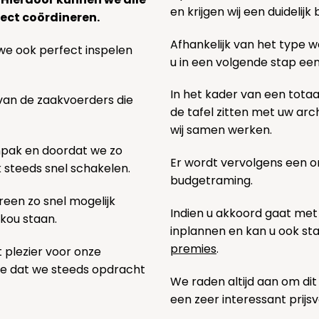
en krijgen wij een duidelij
ect coördineren.
Afhankelijk van het type we
we ook perfect inspelen
u in een volgende stap ee
In het kader van een totaa
 van de zaakvoerders die
de tafel zitten met uw ar
wij samen werken.
npak en doordat we zo
Er wordt vervolgens een 
k steeds snel schakelen.
budgetraming.
een zo snel mogelijk
Indien u akkoord gaat met
 kou staan.
inplannen en kan u ook s
premies
.
t plezier voor onze
pe dat we steeds opdracht
We raden altijd aan om dit
een zeer interessant prijs