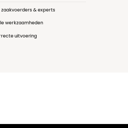
r zaakvoerders & experts
alle werkzaamheden
rrecte uitvoering