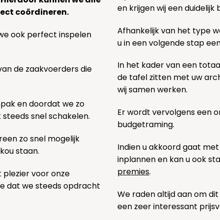
en krijgen wij een duidelij
ect coördineren.
Afhankelijk van het type we
we ook perfect inspelen
u in een volgende stap ee
In het kader van een totaa
 van de zaakvoerders die
de tafel zitten met uw ar
wij samen werken.
npak en doordat we zo
Er wordt vervolgens een 
k steeds snel schakelen.
budgetraming.
een zo snel mogelijk
Indien u akkoord gaat met
 kou staan.
inplannen en kan u ook s
premies
.
t plezier voor onze
pe dat we steeds opdracht
We raden altijd aan om dit
een zeer interessant prijs