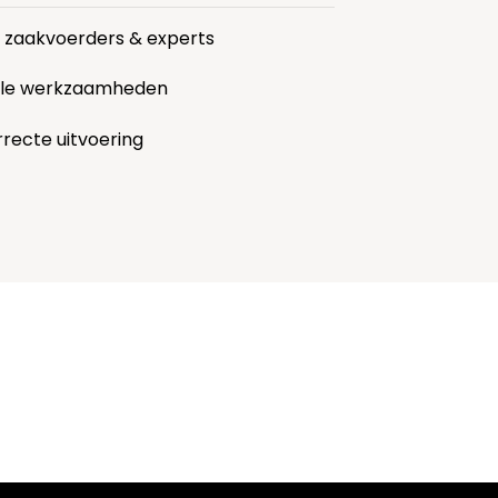
r zaakvoerders & experts
alle werkzaamheden
rrecte uitvoering