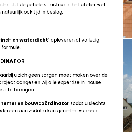
n dat de gehele structuur in het atelier wel
tuurlijk ook tijd in beslag.
wind- en waterdicht’
opleveren of volledig
’
formule.
DINATOR
waarbij u zich geen zorgen moet maken over de
oject aangezien wij alle expertise in-house
ind te brengen.
annemer en bouwcoördinator
zodat u slechts
iedereen aan zodat u kan genieten van een