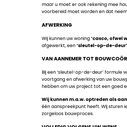
maar u moet er ook rekening mee houde
voorbereid moet worden en dat neem na
AFWERKING
Wij kunnen uw woning
‘casco, ofwel 
afgewerkt, een
‘sleutel-op-de-deur
VAN AANNEMER TOT BOUWCOÖR
Bij een ‘sleutel-op-de-deur’ formule 
voortgang en afwerking van uw bouwpr
hebben om uw project tot een goed e
Wij kunnen m.a.w. optreden als a
één aanspreekpunt heeft. Wij sturen 
zorgeloos bouwproces.
VOLLEDIG VOLGENS UW WENS