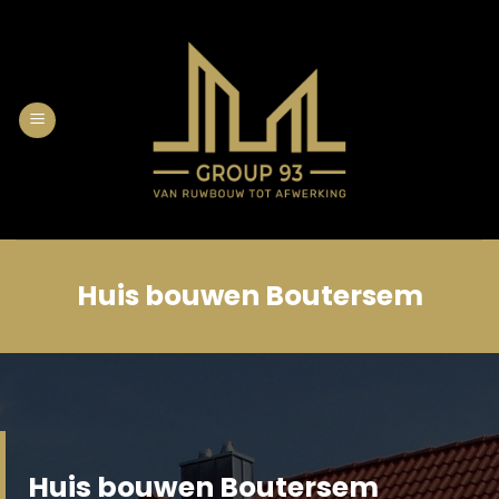
Skip
to
content
Huis bouwen Boutersem
Huis bouwen Boutersem