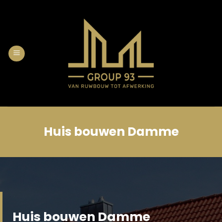
Skip
to
content
Huis bouwen Damme
Huis bouwen Damme