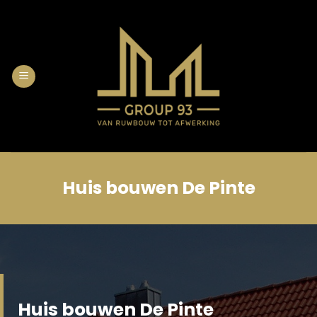
Skip
to
content
Huis bouwen De Pinte
Huis bouwen De Pinte