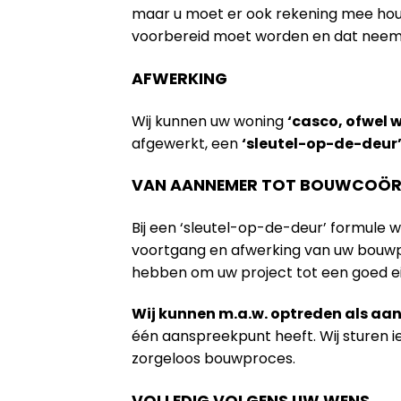
maar u moet er ook rekening mee houde
voorbereid moet worden en dat neem na
AFWERKING
Wij kunnen uw woning
‘casco, ofwel 
afgewerkt, een
‘sleutel-op-de-deur
VAN AANNEMER TOT BOUWCOÖR
Bij een ‘sleutel-op-de-deur’ formule 
voortgang en afwerking van uw bouwpr
hebben om uw project tot een goed e
Wij kunnen m.a.w. optreden als a
één aanspreekpunt heeft. Wij sturen 
zorgeloos bouwproces.
VOLLEDIG VOLGENS UW WENS