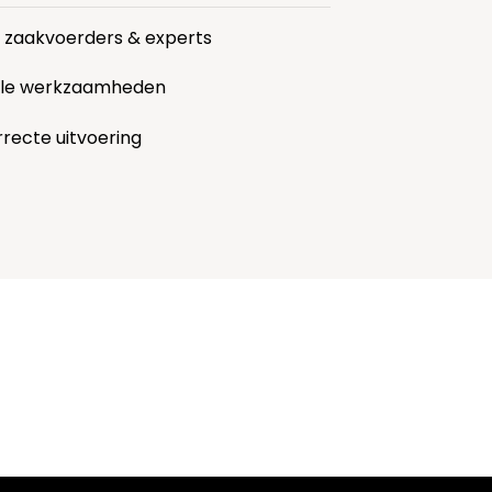
r zaakvoerders & experts
alle werkzaamheden
rrecte uitvoering