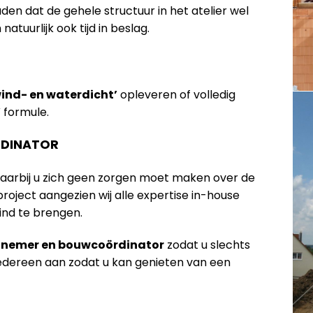
n dat de gehele structuur in het atelier wel
tuurlijk ook tijd in beslag.
wind- en waterdicht’
opleveren of volledig
’
formule.
DINATOR
waarbij u zich geen zorgen moet maken over de
oject aangezien wij alle expertise in-house
ind te brengen.
annemer en bouwcoördinator
zodat u slechts
iedereen aan zodat u kan genieten van een