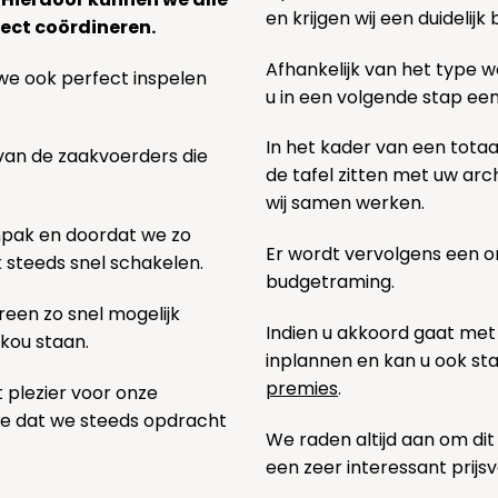
en krijgen wij een duidelij
ect coördineren.
Afhankelijk van het type we
we ook perfect inspelen
u in een volgende stap ee
In het kader van een totaa
 van de zaakvoerders die
de tafel zitten met uw ar
wij samen werken.
npak en doordat we zo
Er wordt vervolgens een 
k steeds snel schakelen.
budgetraming.
een zo snel mogelijk
Indien u akkoord gaat met
 kou staan.
inplannen en kan u ook s
premies
.
t plezier voor onze
pe dat we steeds opdracht
We raden altijd aan om dit
een zeer interessant prijs