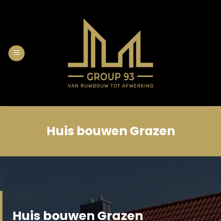
Skip
to
content
Huis bouwen Grazen
Huis bouwen Grazen