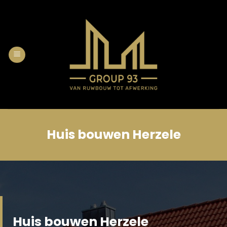
Skip
to
content
Huis bouwen Herzele
Huis bouwen Herzele