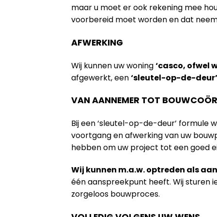
maar u moet er ook rekening mee houde
voorbereid moet worden en dat neem na
AFWERKING
Wij kunnen uw woning
‘casco, ofwel 
afgewerkt, een
‘sleutel-op-de-deur
VAN AANNEMER TOT BOUWCOÖR
Bij een ‘sleutel-op-de-deur’ formule 
voortgang en afwerking van uw bouwpr
hebben om uw project tot een goed e
Wij kunnen m.a.w. optreden als a
één aanspreekpunt heeft. Wij sturen 
zorgeloos bouwproces.
VOLLEDIG VOLGENS UW WENS