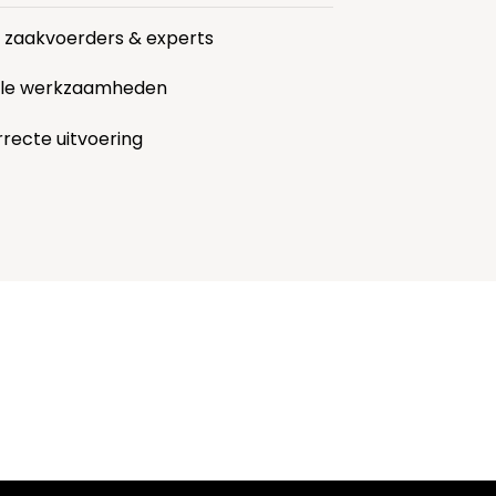
r zaakvoerders & experts
alle werkzaamheden
rrecte uitvoering