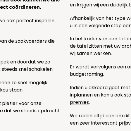
en krijgen wij een duidelij
ect coördineren.
Afhankelijk van het type we
we ook perfect inspelen
u in een volgende stap ee
In het kader van een totaa
 van de zaakvoerders die
de tafel zitten met uw ar
wij samen werken.
npak en doordat we zo
Er wordt vervolgens een 
k steeds snel schakelen.
budgetraming.
een zo snel mogelijk
Indien u akkoord gaat met
 kou staan.
inplannen en kan u ook s
premies
.
t plezier voor onze
pe dat we steeds opdracht
We raden altijd aan om dit
een zeer interessant prijs