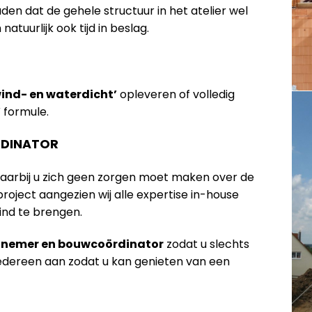
n dat de gehele structuur in het atelier wel
tuurlijk ook tijd in beslag.
wind- en waterdicht’
opleveren of volledig
’
formule.
DINATOR
waarbij u zich geen zorgen moet maken over de
oject aangezien wij alle expertise in-house
ind te brengen.
annemer en bouwcoördinator
zodat u slechts
iedereen aan zodat u kan genieten van een