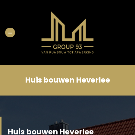
Skip
to
content
Huis bouwen Heverlee
Huis bouwen Heverlee