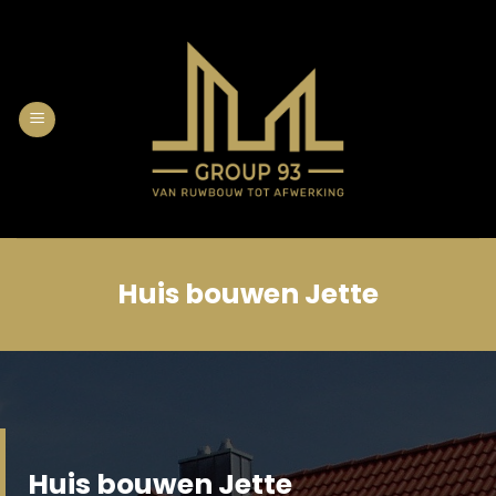
Skip
to
content
Huis bouwen Jette
Huis bouwen Jette