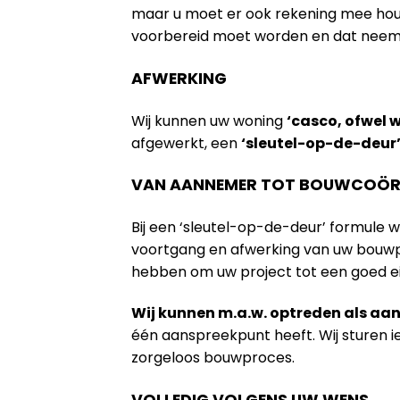
maar u moet er ook rekening mee houde
voorbereid moet worden en dat neem na
AFWERKING
Wij kunnen uw woning
‘casco, ofwel 
afgewerkt, een
‘sleutel-op-de-deur
VAN AANNEMER TOT BOUWCOÖR
Bij een ‘sleutel-op-de-deur’ formule 
voortgang en afwerking van uw bouwpr
hebben om uw project tot een goed e
Wij kunnen m.a.w. optreden als a
één aanspreekpunt heeft. Wij sturen 
zorgeloos bouwproces.
VOLLEDIG VOLGENS UW WENS