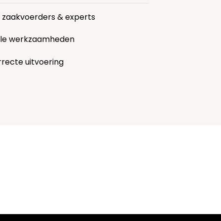
r zaakvoerders & experts
alle werkzaamheden
rrecte uitvoering