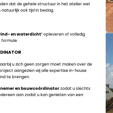
n dat de gehele structuur in het atelier wel
tuurlijk ook tijd in beslag.
wind- en waterdicht’
opleveren of volledig
’
formule.
DINATOR
waarbij u zich geen zorgen moet maken over de
oject aangezien wij alle expertise in-house
ind te brengen.
annemer en bouwcoördinator
zodat u slechts
iedereen aan zodat u kan genieten van een