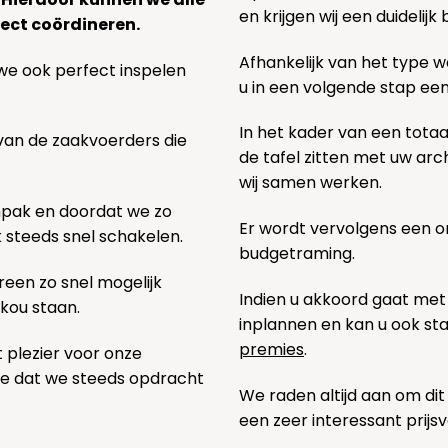
en krijgen wij een duidelij
ect coördineren.
Afhankelijk van het type we
we ook perfect inspelen
u in een volgende stap ee
In het kader van een totaa
 van de zaakvoerders die
de tafel zitten met uw ar
wij samen werken.
npak en doordat we zo
Er wordt vervolgens een 
k steeds snel schakelen.
budgetraming.
een zo snel mogelijk
Indien u akkoord gaat met
 kou staan.
inplannen en kan u ook s
premies
.
t plezier voor onze
pe dat we steeds opdracht
We raden altijd aan om dit
een zeer interessant prijs