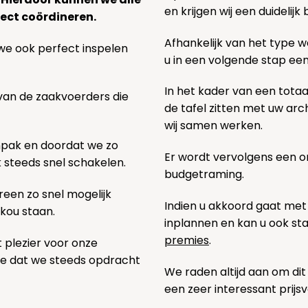
en krijgen wij een duidelij
ect coördineren.
Afhankelijk van het type we
we ook perfect inspelen
u in een volgende stap ee
In het kader van een totaa
 van de zaakvoerders die
de tafel zitten met uw ar
wij samen werken.
npak en doordat we zo
Er wordt vervolgens een 
k steeds snel schakelen.
budgetraming.
een zo snel mogelijk
Indien u akkoord gaat met
 kou staan.
inplannen en kan u ook s
premies
.
t plezier voor onze
pe dat we steeds opdracht
We raden altijd aan om dit
een zeer interessant prijs