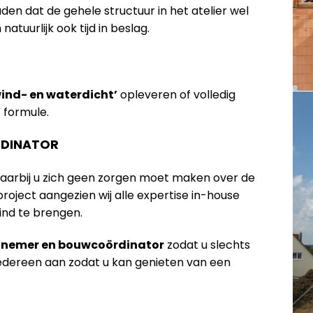
n dat de gehele structuur in het atelier wel
tuurlijk ook tijd in beslag.
wind- en waterdicht’
opleveren of volledig
’
formule.
DINATOR
waarbij u zich geen zorgen moet maken over de
oject aangezien wij alle expertise in-house
ind te brengen.
annemer en bouwcoördinator
zodat u slechts
iedereen aan zodat u kan genieten van een