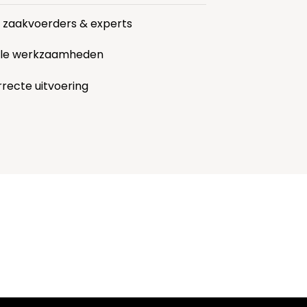
r zaakvoerders & experts
alle werkzaamheden
rrecte uitvoering