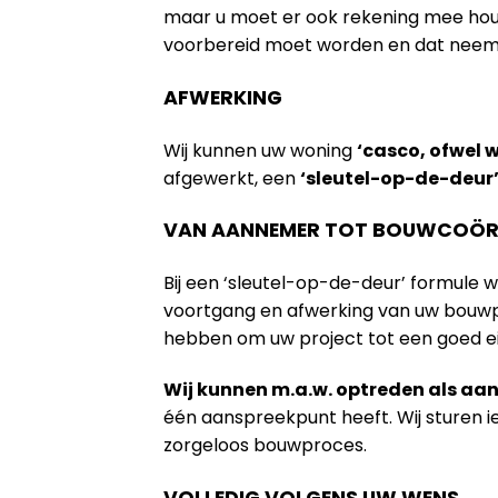
maar u moet er ook rekening mee houde
voorbereid moet worden en dat neem na
AFWERKING
Wij kunnen uw woning
‘casco, ofwel 
afgewerkt, een
‘sleutel-op-de-deur
VAN AANNEMER TOT BOUWCOÖR
Bij een ‘sleutel-op-de-deur’ formule 
voortgang en afwerking van uw bouwpr
hebben om uw project tot een goed e
Wij kunnen m.a.w. optreden als a
één aanspreekpunt heeft. Wij sturen 
zorgeloos bouwproces.
VOLLEDIG VOLGENS UW WENS