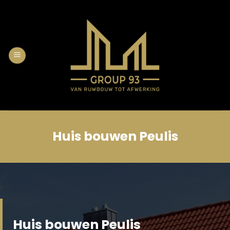
Skip
to
content
Huis bouwen Peulis
Huis bouwen Peulis