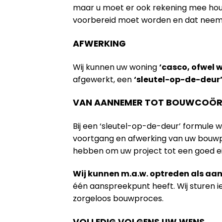
maar u moet er ook rekening mee houde
voorbereid moet worden en dat neem na
AFWERKING
Wij kunnen uw woning
‘casco, ofwel 
afgewerkt, een
‘sleutel-op-de-deur
VAN AANNEMER TOT BOUWCOÖR
Bij een ‘sleutel-op-de-deur’ formule 
voortgang en afwerking van uw bouwpr
hebben om uw project tot een goed e
Wij kunnen m.a.w. optreden als a
één aanspreekpunt heeft. Wij sturen 
zorgeloos bouwproces.
VOLLEDIG VOLGENS UW WENS