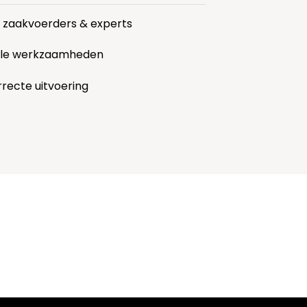
r zaakvoerders & experts
alle werkzaamheden
rrecte uitvoering