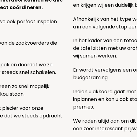
en krijgen wij een duidelij
ect coördineren.
Afhankelijk van het type we
we ook perfect inspelen
u in een volgende stap ee
In het kader van een totaa
 van de zaakvoerders die
de tafel zitten met uw ar
wij samen werken.
npak en doordat we zo
Er wordt vervolgens een 
k steeds snel schakelen.
budgetraming.
een zo snel mogelijk
Indien u akkoord gaat met
 kou staan.
inplannen en kan u ook s
premies
.
t plezier voor onze
pe dat we steeds opdracht
We raden altijd aan om dit
een zeer interessant prijs