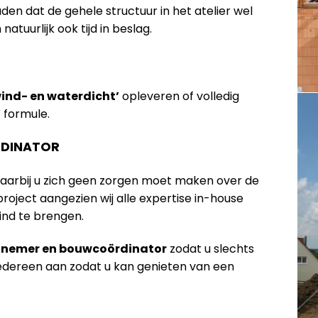
n dat de gehele structuur in het atelier wel
tuurlijk ook tijd in beslag.
wind- en waterdicht’
opleveren of volledig
’
formule.
DINATOR
waarbij u zich geen zorgen moet maken over de
oject aangezien wij alle expertise in-house
ind te brengen.
annemer en bouwcoördinator
zodat u slechts
iedereen aan zodat u kan genieten van een