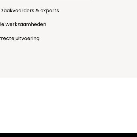
r zaakvoerders & experts
alle werkzaamheden
rrecte uitvoering