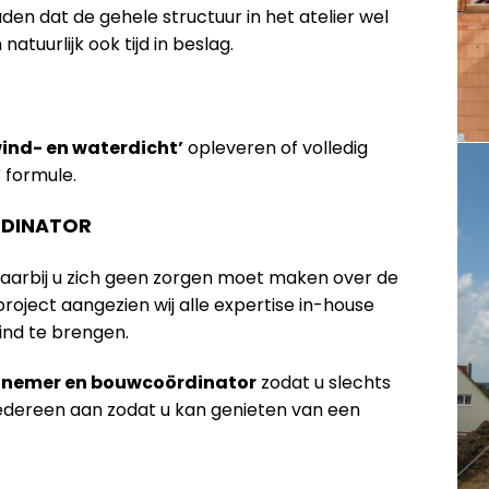
n dat de gehele structuur in het atelier wel
tuurlijk ook tijd in beslag.
wind- en waterdicht’
opleveren of volledig
’
formule.
DINATOR
waarbij u zich geen zorgen moet maken over de
oject aangezien wij alle expertise in-house
ind te brengen.
annemer en bouwcoördinator
zodat u slechts
iedereen aan zodat u kan genieten van een