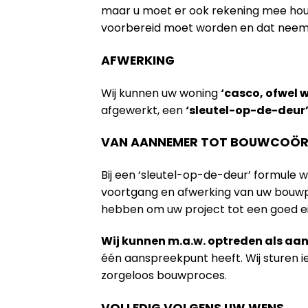
maar u moet er ook rekening mee houde
voorbereid moet worden en dat neem na
AFWERKING
Wij kunnen uw woning
‘casco, ofwel 
afgewerkt, een
‘sleutel-op-de-deur
VAN AANNEMER TOT BOUWCOÖR
Bij een ‘sleutel-op-de-deur’ formule 
voortgang en afwerking van uw bouwpr
hebben om uw project tot een goed e
Wij kunnen m.a.w. optreden als a
één aanspreekpunt heeft. Wij sturen 
zorgeloos bouwproces.
VOLLEDIG VOLGENS UW WENS