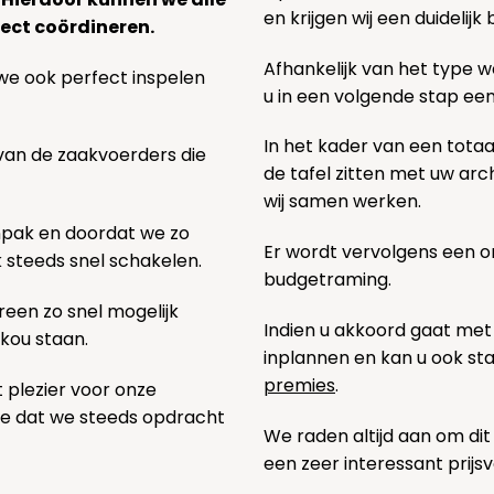
en krijgen wij een duidelij
ect coördineren.
Afhankelijk van het type we
we ook perfect inspelen
u in een volgende stap ee
In het kader van een totaa
 van de zaakvoerders die
de tafel zitten met uw ar
wij samen werken.
npak en doordat we zo
Er wordt vervolgens een 
k steeds snel schakelen.
budgetraming.
een zo snel mogelijk
Indien u akkoord gaat met
 kou staan.
inplannen en kan u ook s
premies
.
t plezier voor onze
pe dat we steeds opdracht
We raden altijd aan om dit
een zeer interessant prijs