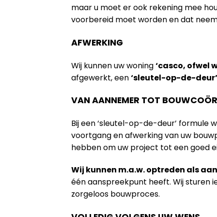
maar u moet er ook rekening mee houde
voorbereid moet worden en dat neem na
AFWERKING
Wij kunnen uw woning
‘casco, ofwel 
afgewerkt, een
‘sleutel-op-de-deur
VAN AANNEMER TOT BOUWCOÖR
Bij een ‘sleutel-op-de-deur’ formule 
voortgang en afwerking van uw bouwpr
hebben om uw project tot een goed e
Wij kunnen m.a.w. optreden als a
één aanspreekpunt heeft. Wij sturen 
zorgeloos bouwproces.
VOLLEDIG VOLGENS UW WENS