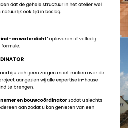
n dat de gehele structuur in het atelier wel
tuurlijk ook tijd in beslag.
wind- en waterdicht’
opleveren of volledig
’
formule.
DINATOR
waarbij u zich geen zorgen moet maken over de
oject aangezien wij alle expertise in-house
ind te brengen.
annemer en bouwcoördinator
zodat u slechts
iedereen aan zodat u kan genieten van een