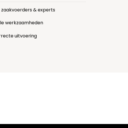
r zaakvoerders & experts
alle werkzaamheden
rrecte uitvoering