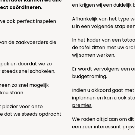
en krijgen wij een duidelij
ect coördineren.
Afhankelijk van het type we
we ook perfect inspelen
u in een volgende stap ee
In het kader van een totaa
 van de zaakvoerders die
de tafel zitten met uw ar
wij samen werken.
npak en doordat we zo
Er wordt vervolgens een 
k steeds snel schakelen.
budgetraming.
een zo snel mogelijk
Indien u akkoord gaat met
 kou staan.
inplannen en kan u ook s
premies
.
t plezier voor onze
pe dat we steeds opdracht
We raden altijd aan om dit
een zeer interessant prijs