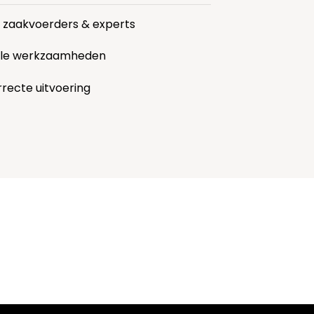
r zaakvoerders & experts
alle werkzaamheden
rrecte uitvoering