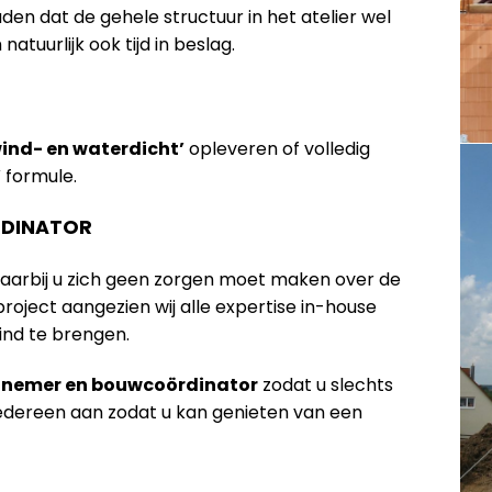
n dat de gehele structuur in het atelier wel
tuurlijk ook tijd in beslag.
wind- en waterdicht’
opleveren of volledig
’
formule.
DINATOR
waarbij u zich geen zorgen moet maken over de
oject aangezien wij alle expertise in-house
ind te brengen.
annemer en bouwcoördinator
zodat u slechts
iedereen aan zodat u kan genieten van een