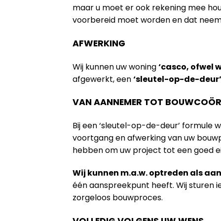
maar u moet er ook rekening mee houde
voorbereid moet worden en dat neem na
AFWERKING
Wij kunnen uw woning
‘casco, ofwel 
afgewerkt, een
‘sleutel-op-de-deur
VAN AANNEMER TOT BOUWCOÖR
Bij een ‘sleutel-op-de-deur’ formule 
voortgang en afwerking van uw bouwpr
hebben om uw project tot een goed e
Wij kunnen m.a.w. optreden als a
één aanspreekpunt heeft. Wij sturen 
zorgeloos bouwproces.
VOLLEDIG VOLGENS UW WENS