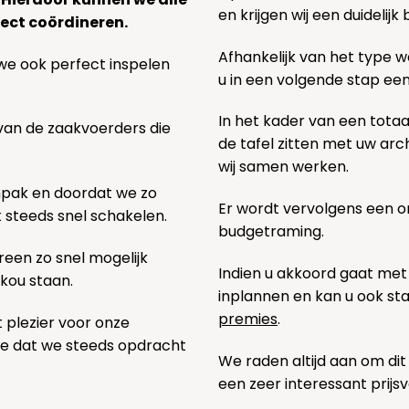
en krijgen wij een duidelij
ect coördineren.
Afhankelijk van het type we
we ook perfect inspelen
u in een volgende stap ee
In het kader van een totaa
 van de zaakvoerders die
de tafel zitten met uw ar
wij samen werken.
npak en doordat we zo
Er wordt vervolgens een 
k steeds snel schakelen.
budgetraming.
een zo snel mogelijk
Indien u akkoord gaat met
 kou staan.
inplannen en kan u ook s
premies
.
t plezier voor onze
pe dat we steeds opdracht
We raden altijd aan om dit
een zeer interessant prijs