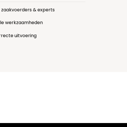
r zaakvoerders & experts
alle werkzaamheden
rrecte uitvoering