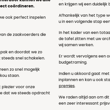
en krijgen wij een duidelij
ect coördineren.
Afhankelijk van het type we
we ook perfect inspelen
u in een volgende stap ee
In het kader van een totaa
 van de zaakvoerders die
de tafel zitten met uw ar
wij samen werken.
npak en doordat we zo
Er wordt vervolgens een 
k steeds snel schakelen.
budgetraming.
een zo snel mogelijk
Indien u akkoord gaat met
 kou staan.
inplannen en kan u ook s
premies
.
t plezier voor onze
pe dat we steeds opdracht
We raden altijd aan om dit
een zeer interessant prijs