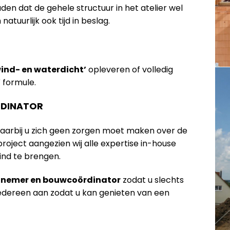
n dat de gehele structuur in het atelier wel
tuurlijk ook tijd in beslag.
wind- en waterdicht’
opleveren of volledig
’
formule.
DINATOR
waarbij u zich geen zorgen moet maken over de
oject aangezien wij alle expertise in-house
ind te brengen.
annemer en bouwcoördinator
zodat u slechts
iedereen aan zodat u kan genieten van een