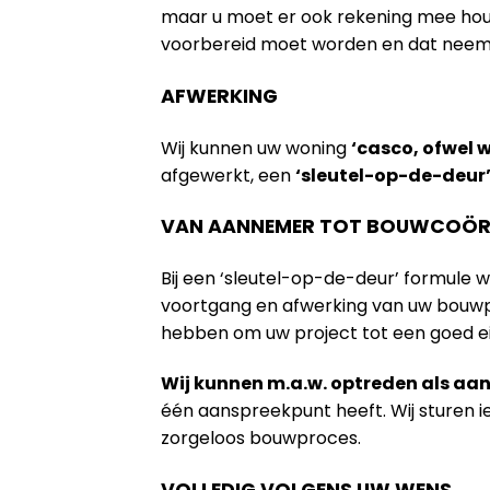
maar u moet er ook rekening mee houde
voorbereid moet worden en dat neem na
AFWERKING
Wij kunnen uw woning
‘casco, ofwel 
afgewerkt, een
‘sleutel-op-de-deur
VAN AANNEMER TOT BOUWCOÖR
Bij een ‘sleutel-op-de-deur’ formule 
voortgang en afwerking van uw bouwpr
hebben om uw project tot een goed e
Wij kunnen m.a.w. optreden als a
één aanspreekpunt heeft. Wij sturen 
zorgeloos bouwproces.
VOLLEDIG VOLGENS UW WENS