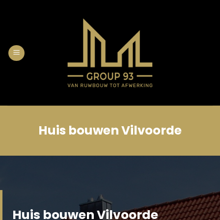
Skip
to
content
Huis bouwen Vilvoorde
Huis bouwen Vilvoorde