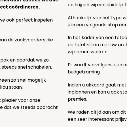
en krijgen wij een duidelij
ect coördineren.
Afhankelijk van het type we
we ook perfect inspelen
u in een volgende stap ee
In het kader van een totaa
 van de zaakvoerders die
de tafel zitten met uw ar
wij samen werken.
npak en doordat we zo
Er wordt vervolgens een 
k steeds snel schakelen.
budgetraming.
een zo snel mogelijk
Indien u akkoord gaat met
 kou staan.
inplannen en kan u ook s
premies
.
t plezier voor onze
pe dat we steeds opdracht
We raden altijd aan om dit
een zeer interessant prijs