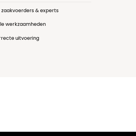
r zaakvoerders & experts
alle werkzaamheden
rrecte uitvoering