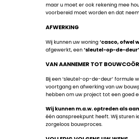
maar u moet er ook rekening mee houde
voorbereid moet worden en dat neem na
AFWERKING
Wij kunnen uw woning
‘casco, ofwel 
afgewerkt, een
‘sleutel-op-de-deur
VAN AANNEMER TOT BOUWCOÖR
Bij een ‘sleutel-op-de-deur’ formule 
voortgang en afwerking van uw bouwpr
hebben om uw project tot een goed e
Wij kunnen m.a.w. optreden als a
één aanspreekpunt heeft. Wij sturen 
zorgeloos bouwproces.
VOLLEDIG VOLGENS UW WENS