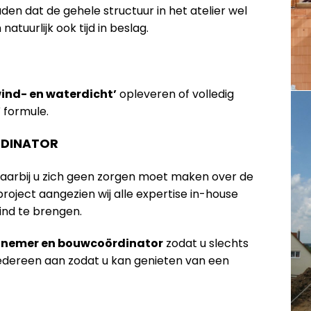
n dat de gehele structuur in het atelier wel
tuurlijk ook tijd in beslag.
wind- en waterdicht’
opleveren of volledig
’
formule.
DINATOR
waarbij u zich geen zorgen moet maken over de
oject aangezien wij alle expertise in-house
ind te brengen.
annemer en bouwcoördinator
zodat u slechts
iedereen aan zodat u kan genieten van een