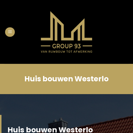
Skip
to
content
Huis bouwen Westerlo
Huis bouwen Westerlo