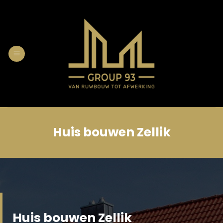
Skip
to
content
Huis bouwen Zellik
Huis bouwen Zellik