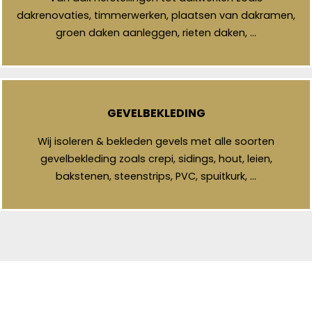
dakrenovaties, timmerwerken, plaatsen van dakramen,
groen daken aanleggen, rieten daken, …
GEVELBEKLEDING
Wij isoleren & bekleden gevels met alle soorten
gevelbekleding zoals crepi, sidings, hout, leien,
bakstenen, steenstrips, PVC, spuitkurk, …