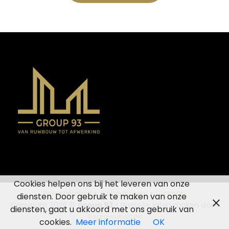
Cookies helpen ons bij het leveren van onze
Privacybeleid
•
Webpartners
•
Sitemap
diensten. Door gebruik te maken van onze
Copyright 2026 ©
Group 93
• Website laten maken door
diensten, gaat u akkoord met ons gebruik van
Regiowebsites
cookies.
Meer informatie
OK