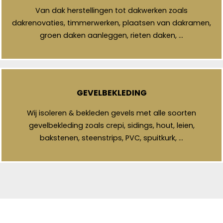
Van dak herstellingen tot dakwerken zoals
dakrenovaties, timmerwerken, plaatsen van dakramen,
groen daken aanleggen, rieten daken, …
GEVELBEKLEDING
Wij isoleren & bekleden gevels met alle soorten
gevelbekleding zoals crepi, sidings, hout, leien,
bakstenen, steenstrips, PVC, spuitkurk, …