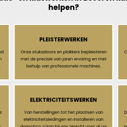
helpen?
PLEISTERWERKEN
nd
Onze stukadoors en plakkers bepleisteren
O
n
met de precisie van jaren ervaring en met
.
behulp van professionele machines.
ELEKTRICITEITSWERKEN
s
Van herstellingen tot het plaatsen van
D
elektriciteitsleidingen en installeren van
,
domotica. U kan bij ons terecht voor al uw
m