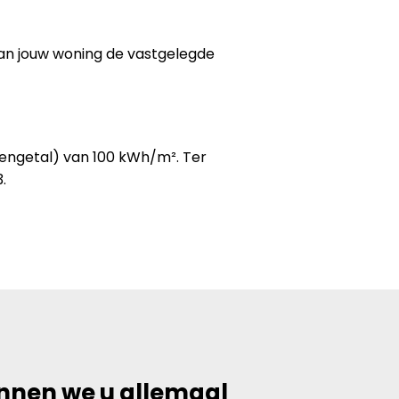
van jouw woning de vastgelegde
kengetal) van 100 kWh/m². Ter
.
unnen we u allemaal