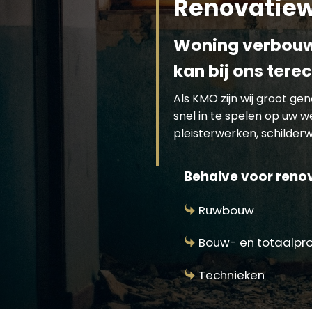
Renovatiew
Woning verbouwe
kan bij ons tere
Als KMO zijn wij groot g
snel in te spelen op uw 
pleisterwerken, schilderwe
Behalve voor renov
Ruwbouw
Bouw- en totaalpr
Technieken