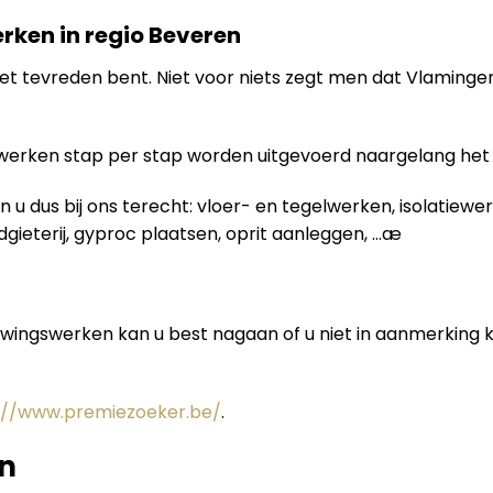
erken in regio Beveren
je niet tevreden bent. Niet voor niets zegt men dat Vlamin
swerken stap per stap worden uitgevoerd naargelang het
 u dus bij ons terecht: vloer- en tegelwerken, isolatiew
odgieterij, gyproc plaatsen, oprit aanleggen, …æ
uwingswerken kan u best nagaan of u niet in aanmerking
://www.premiezoeker.be/
.
n