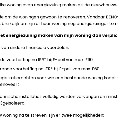
elke woning even energiezuinig maken als de nieuwbouw
ende om de woningen gewoon te renoveren. Vandaar BENO
ruikelijk om zijn of haar woning nog energiezuiniger te m
het energiezuinig maken van mijn woning dan verplic
n van andere financiële voordelen:
de voorheffing na IER* bij E-peil van max. E90
rende voorheffing na IER* bij E-peil van max. E60
gistratierechten voor wie een bestaande woning koopt (
 renoveert
technische installaties volledig worden vervangen en mins
)geïsoleerd.
 woning na te streven, zijn er twee mogelijkheden: