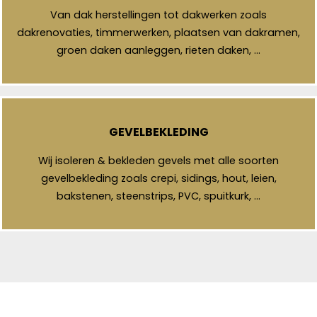
Van dak herstellingen tot dakwerken zoals
dakrenovaties, timmerwerken, plaatsen van dakramen,
groen daken aanleggen, rieten daken, …
GEVELBEKLEDING
Wij isoleren & bekleden gevels met alle soorten
gevelbekleding zoals crepi, sidings, hout, leien,
bakstenen, steenstrips, PVC, spuitkurk, …