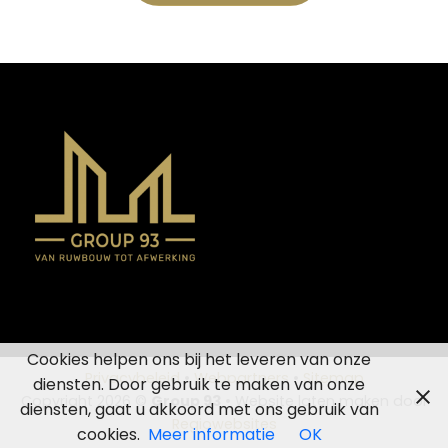
Cookies helpen ons bij het leveren van onze
Privacybeleid
•
Webpartners
•
Sitemap
diensten. Door gebruik te maken van onze
Copyright 2026 ©
Group 93
• Website laten maken door
diensten, gaat u akkoord met ons gebruik van
Regiowebsites
cookies.
Meer informatie
OK