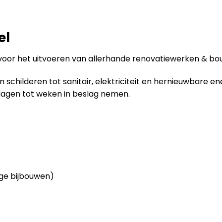
el
voor het uitvoeren van allerhande renovatiewerken & bou
childeren tot sanitair, elektriciteit en hernieuwbare en
dagen tot weken in beslag nemen.
ge bijbouwen)