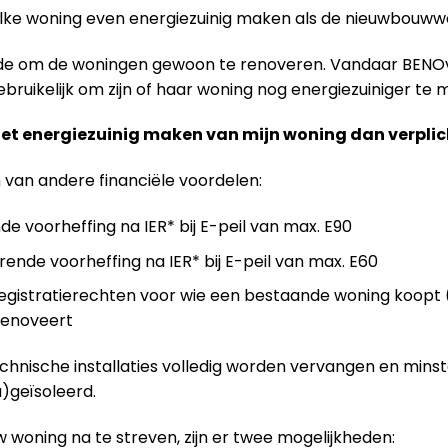
elke woning even energiezuinig maken als de nieuwbouw
ende om de woningen gewoon te renoveren. Vandaar BENO
ruikelijk om zijn of haar woning nog energiezuiniger te m
het energiezuinig maken van mijn woning dan verplic
n van andere financiële voordelen:
de voorheffing na IER* bij E-peil van max. E90
rende voorheffing na IER* bij E-peil van max. E60
gistratierechten voor wie een bestaande woning koopt (
 renoveert
technische installaties volledig worden vervangen en mins
)geïsoleerd.
 woning na te streven, zijn er twee mogelijkheden: