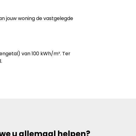
van jouw woning de vastgelegde
kengetal) van 100 kWh/m². Ter
.
 we u allemaal helpen?