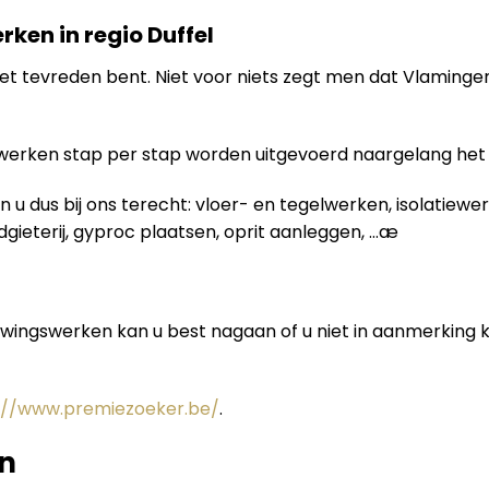
rken in regio Duffel
je niet tevreden bent. Niet voor niets zegt men dat Vlamin
swerken stap per stap worden uitgevoerd naargelang het
 u dus bij ons terecht: vloer- en tegelwerken, isolatiew
odgieterij, gyproc plaatsen, oprit aanleggen, …æ
uwingswerken kan u best nagaan of u niet in aanmerking
://www.premiezoeker.be/
.
n