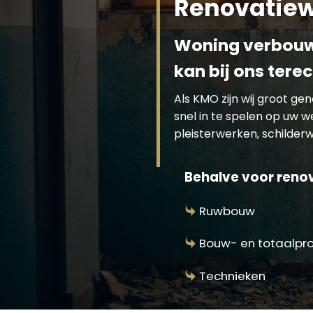
Renovatiew
Woning verbouwe
kan bij ons tere
Als KMO zijn wij groot g
snel in te spelen op uw 
pleisterwerken, schilderwe
Behalve voor renova
Ruwbouw
Bouw- en totaalpr
Technieken