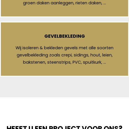
groen daken aanleggen, rieten daken, …
GEVELBEKLEDING
Wij isoleren & bekleden gevels met alle soorten
gevelbekleding zoals crepi, sidings, hout, leien,
bakstenen, steenstrips, PVC, spuitkurk, …
HEEFT U EEN PROJECT VOOR ONS?