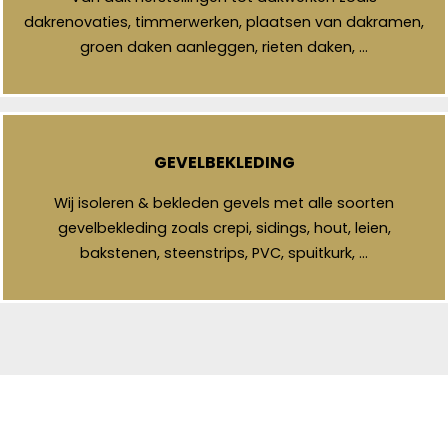
dakrenovaties, timmerwerken, plaatsen van dakramen,
groen daken aanleggen, rieten daken, …
GEVELBEKLEDING
Wij isoleren & bekleden gevels met alle soorten
gevelbekleding zoals crepi, sidings, hout, leien,
bakstenen, steenstrips, PVC, spuitkurk, …