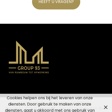
HEEFT U VRAGEN?
Cookies helpen ons bij het leveren van onze
Privacybeleid
•
Webpartners
•
Sitemap
diensten. Door gebruik te maken van onze
Copyright 2026 ©
Group 93
• Website laten maken door
diensten, gaat u akkoord met ons gebruik van