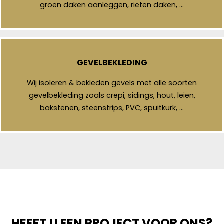
groen daken aanleggen, rieten daken, …
GEVELBEKLEDING
Wij isoleren & bekleden gevels met alle soorten
gevelbekleding zoals crepi, sidings, hout, leien,
bakstenen, steenstrips, PVC, spuitkurk, …
HEEFT U EEN PROJECT VOOR ONS?