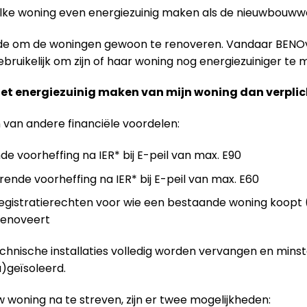
elke woning even energiezuinig maken als de nieuwbouw
ende om de woningen gewoon te renoveren. Vandaar BENO
ruikelijk om zijn of haar woning nog energiezuiniger te m
het energiezuinig maken van mijn woning dan verplic
n van andere financiële voordelen:
de voorheffing na IER* bij E-peil van max. E90
rende voorheffing na IER* bij E-peil van max. E60
gistratierechten voor wie een bestaande woning koopt (
 renoveert
technische installaties volledig worden vervangen en mins
)geïsoleerd.
 woning na te streven, zijn er twee mogelijkheden: