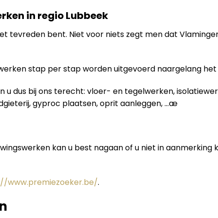
erken in regio Lubbeek
je niet tevreden bent. Niet voor niets zegt men dat Vlamin
swerken stap per stap worden uitgevoerd naargelang het
 u dus bij ons terecht: vloer- en tegelwerken, isolatiew
odgieterij, gyproc plaatsen, oprit aanleggen, …æ
uwingswerken kan u best nagaan of u niet in aanmerking
://www.premiezoeker.be/
.
n