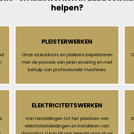
helpen?
PLEISTERWERKEN
nd
Onze stukadoors en plakkers bepleisteren
O
n
met de precisie van jaren ervaring en met
.
behulp van professionele machines.
ELEKTRICITEITSWERKEN
s
Van herstellingen tot het plaatsen van
D
elektriciteitsleidingen en installeren van
,
domotica. U kan bij ons terecht voor al uw
m