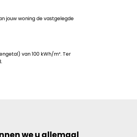
van jouw woning de vastgelegde
kengetal) van 100 kWh/m². Ter
.
unnen we u allemaal