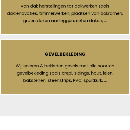
Van dak herstellingen tot dakwerken zoals
dakrenovaties, timmerwerken, plaatsen van dakramen,
groen daken aanleggen, rieten daken, …
GEVELBEKLEDING
Wij isoleren & bekleden gevels met alle soorten
gevelbekleding zoals crepi, sidings, hout, leien,
bakstenen, steenstrips, PVC, spuitkurk, …