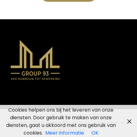
Cookies helpen ons bij het leveren van onze
Privacybeleid
•
Webpartners
•
Sitemap
diensten. Door gebruik te maken van onze
Copyright 2026 ©
Group 93
• Website laten maken door
diensten, gaat u akkoord met ons gebruik van
Regiowebsites
cookies.
Meer informatie
OK