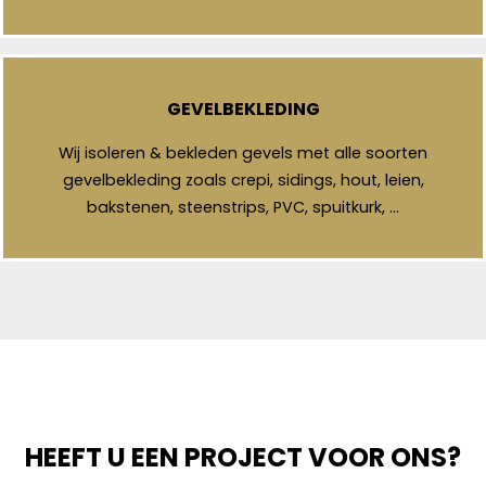
GEVELBEKLEDING
Wij isoleren & bekleden gevels met alle soorten
gevelbekleding zoals crepi, sidings, hout, leien,
bakstenen, steenstrips, PVC, spuitkurk, …
HEEFT U EEN PROJECT VOOR ONS?