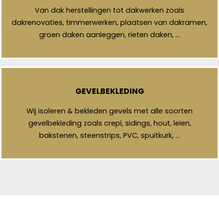
Van dak herstellingen tot dakwerken zoals
dakrenovaties, timmerwerken, plaatsen van dakramen,
groen daken aanleggen, rieten daken, …
GEVELBEKLEDING
Wij isoleren & bekleden gevels met alle soorten
gevelbekleding zoals crepi, sidings, hout, leien,
bakstenen, steenstrips, PVC, spuitkurk, …