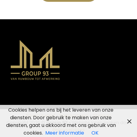
Cookies helpen ons bij het leveren van onze
Privacybeleid
•
Webpartners
•
Sitemap
diensten. Door gebruik te maken van onze
Copyright 2026 ©
Group 93
• Website laten maken door
diensten, gaat u akkoord met ons gebruik van
Regiowebsites
cookies.
Meer informatie
OK