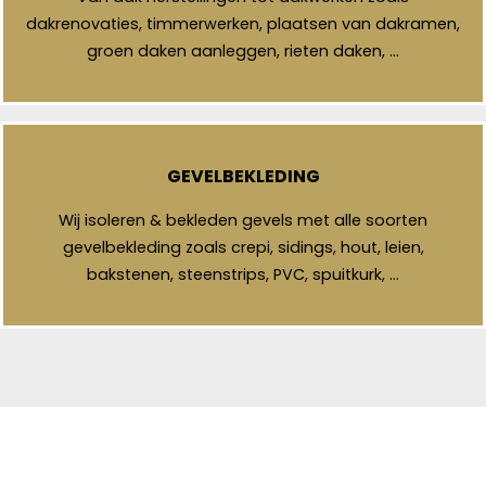
dakrenovaties, timmerwerken, plaatsen van dakramen,
groen daken aanleggen, rieten daken, …
GEVELBEKLEDING
Wij isoleren & bekleden gevels met alle soorten
gevelbekleding zoals crepi, sidings, hout, leien,
bakstenen, steenstrips, PVC, spuitkurk, …