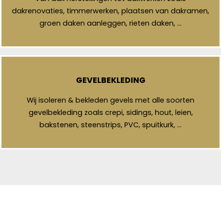
dakrenovaties, timmerwerken, plaatsen van dakramen,
groen daken aanleggen, rieten daken, …
GEVELBEKLEDING
Wij isoleren & bekleden gevels met alle soorten
gevelbekleding zoals crepi, sidings, hout, leien,
bakstenen, steenstrips, PVC, spuitkurk, …