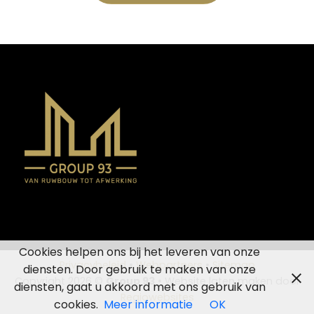
Cookies helpen ons bij het leveren van onze
Privacybeleid
•
Webpartners
•
Sitemap
diensten. Door gebruik te maken van onze
Copyright 2026 ©
Group 93
• Website laten maken door
diensten, gaat u akkoord met ons gebruik van
Regiowebsites
cookies.
Meer informatie
OK