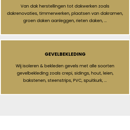
Van dak herstellingen tot dakwerken zoals
dakrenovaties, timmerwerken, plaatsen van dakramen,
groen daken aanleggen, rieten daken, …
GEVELBEKLEDING
Wij isoleren & bekleden gevels met alle soorten
gevelbekleding zoals crepi, sidings, hout, leien,
bakstenen, steenstrips, PVC, spuitkurk, …