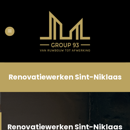
Skip
to
content
Renovatiewerken Sint-Niklaas
Renovatiewerken Sint-Niklaas