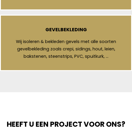
GEVELBEKLEDING
Wij isoleren & bekleden gevels met alle soorten
gevelbekleding zoals crepi, sidings, hout, leien,
bakstenen, steenstrips, PVC, spuitkurk, …
HEEFT U EEN PROJECT VOOR ONS?