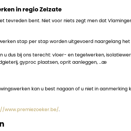
rken in regio Zelzate
je niet tevreden bent. Niet voor niets zegt men dat Vlamin
swerken stap per stap worden uitgevoerd naargelang het
 u dus bij ons terecht: vloer- en tegelwerken, isolatiew
odgieterij, gyproc plaatsen, oprit aanleggen, …æ
uwingswerken kan u best nagaan of u niet in aanmerking
://www.premiezoeker.be/
.
n