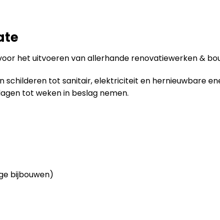
ate
voor het uitvoeren van allerhande renovatiewerken & bou
childeren tot sanitair, elektriciteit en hernieuwbare en
dagen tot weken in beslag nemen.
ge bijbouwen)