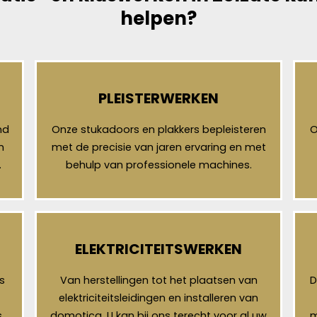
helpen?
PLEISTERWERKEN
nd
Onze stukadoors en plakkers bepleisteren
O
n
met de precisie van jaren ervaring en met
.
behulp van professionele machines.
ELEKTRICITEITSWERKEN
s
Van herstellingen tot het plaatsen van
D
elektriciteitsleidingen en installeren van
,
domotica. U kan bij ons terecht voor al uw
m