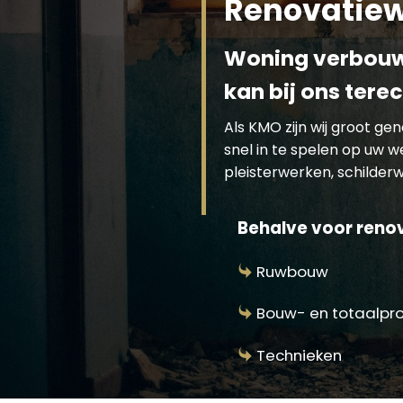
Renovatiew
Woning verbouwe
kan bij ons tere
Als KMO zijn wij groot g
snel in te spelen op uw 
pleisterwerken, schilderwe
Behalve voor renov
Ruwbouw
Bouw- en totaalpr
Technieken