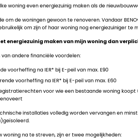
elke woning even energiezuinig maken als de nieuwbouw
ende om de woningen gewoon te renoveren. Vandaar BENO
ruikelijk om zijn of haar woning nog energiezuiniger te m
het energiezuinig maken van mijn woning dan verplic
n van andere financiële voordelen:
de voorheffing na IER* bij E-peil van max. E90
rende voorheffing na IER* bij E-peil van max. E60
gistratierechten voor wie een bestaande woning koopt (
 renoveert
technische installaties volledig worden vervangen en mins
)geïsoleerd.
 woning na te streven, zijn er twee mogelijkheden: