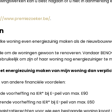
uwingswerken kan u best nagaan of u niet in aanmerking
://www.premiezoeker.be/
.
n
elke woning even energiezuinig maken als de nieuwbouw
ende om de woningen gewoon te renoveren. Vandaar BENO
ruikelijk om zijn of haar woning nog energiezuiniger te m
het energiezuinig maken van mijn woning dan verplic
n van andere financiële voordelen:
de voorheffing na IER* bij E-peil van max. E90
rende voorheffing na IER* bij E-peil van max. E60
gistratierechten voor wie een bestaande woning koopt (