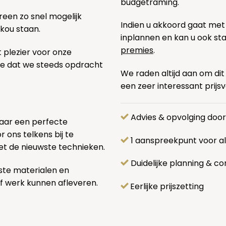
budgetraming.
een zo snel mogelijk
Indien u akkoord gaat met
 kou staan.
inplannen en kan u ook s
premies
.
t plezier voor onze
pe dat we steeds opdracht
We raden altijd aan om dit
een zeer interessant prijs
Advies & opvolging doo
naar een perfecte
 ons telkens bij te
1 aanspreekpunt voor 
et de nieuwste technieken.
Duidelijke planning & co
ste materialen en
f werk kunnen afleveren.
Eerlijke prijszetting