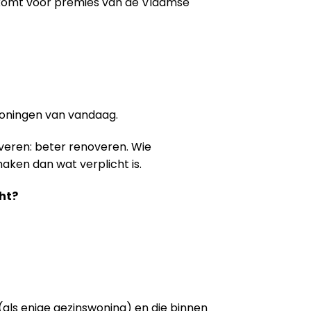
 komt voor premies van de Vlaamse
woningen van vandaag.
veren: beter renoveren. Wie
aken dan wat verplicht is.
ht?
als enige gezinswoning) en die binnen