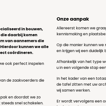
Onze aanpak
Allereerst komen we graag v
ecialiseerd in bouwen,
kennismaking en plaatsbe
 die daarbij komen
team van aannemers die
Op die manier kunnen we
. Hierdoor kunnen we alle
en krijgen wij een duidelij
ect coördineren.
Afhankelijk van het type we
we ook perfect inspelen
u in een volgende stap ee
In het kader van een totaa
 van de zaakvoerders die
de tafel zitten met uw ar
wij samen werken.
npak en doordat we zo
Er wordt vervolgens een 
k steeds snel schakelen.