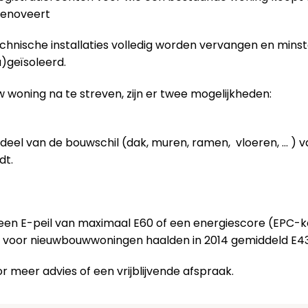
 renoveert
technische installaties volledig worden vervangen en mins
)geïsoleerd.
 woning na te streven, zijn er twee mogelijkheden:
deel van de bouwschil (dak, muren, ramen, vloeren, … ) 
dt.
 een E-peil van maximaal E60 of een energiescore (EPC-
n voor nieuwbouwwoningen haalden in 2014 gemiddeld E43
r meer advies of een vrijblijvende afspraak.