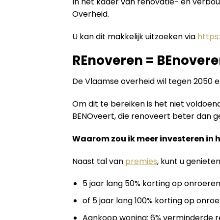
In het kader van renovatie- en verbo
Overheid.
U kan dit makkelijk uitzoeken via
https
REnoveren = BEnovere
De Vlaamse overheid wil tegen 2050 
Om dit te bereiken is het niet voldo
BENOveert, die renoveert beter dan geb
Waarom zou ik meer investeren in 
Naast tal van
premies
, kunt u geniete
5 jaar lang 50% korting op onroeren
of 5 jaar lang 100% korting op onroe
Aankoop woning: 6% verminderde re