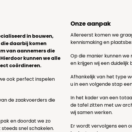
Onze aanpak
Allereerst komen we graag v
ecialiseerd in bouwen,
kennismaking en plaatsbe
 die daarbij komen
team van aannemers die
Op die manier kunnen we
. Hierdoor kunnen we alle
en krijgen wij een duidelij
ect coördineren.
Afhankelijk van het type we
we ook perfect inspelen
u in een volgende stap ee
In het kader van een totaa
 van de zaakvoerders die
de tafel zitten met uw ar
wij samen werken.
npak en doordat we zo
Er wordt vervolgens een 
k steeds snel schakelen.