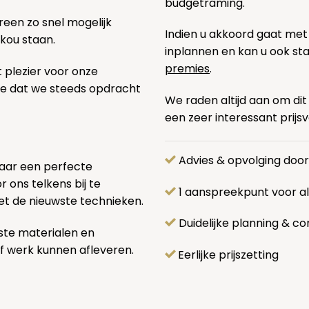
budgetraming.
een zo snel mogelijk
Indien u akkoord gaat met
 kou staan.
inplannen en kan u ook s
premies
.
t plezier voor onze
pe dat we steeds opdracht
We raden altijd aan om dit
een zeer interessant prijs
Advies & opvolging doo
naar een perfecte
 ons telkens bij te
1 aanspreekpunt voor 
et de nieuwste technieken.
Duidelijke planning & co
ste materialen en
f werk kunnen afleveren.
Eerlijke prijszetting