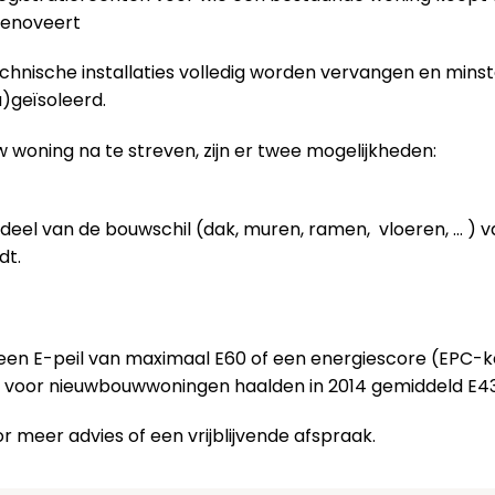
 renoveert
technische installaties volledig worden vervangen en mins
)geïsoleerd.
 woning na te streven, zijn er twee mogelijkheden:
deel van de bouwschil (dak, muren, ramen, vloeren, … ) 
dt.
 een E-peil van maximaal E60 of een energiescore (EPC-
n voor nieuwbouwwoningen haalden in 2014 gemiddeld E43
r meer advies of een vrijblijvende afspraak.