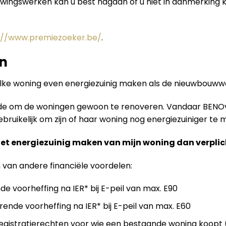
uwingswerken kan u best nagaan of u niet in aanmerking
://www.premiezoeker.be/
.
n
elke woning even energiezuinig maken als de nieuwbouw
ende om de woningen gewoon te renoveren. Vandaar BENO
ruikelijk om zijn of haar woning nog energiezuiniger te m
het energiezuinig maken van mijn woning dan verplic
n van andere financiële voordelen:
de voorheffing na IER* bij E-peil van max. E90
rende voorheffing na IER* bij E-peil van max. E60
gistratierechten voor wie een bestaande woning koopt (