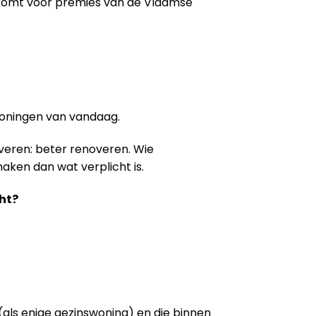
 komt voor premies van de Vlaamse
woningen van vandaag.
veren: beter renoveren. Wie
aken dan wat verplicht is.
ht?
als enige gezinswoning) en die binnen