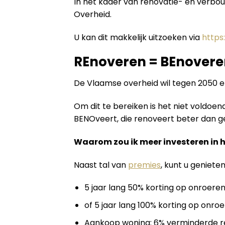
In het kader van renovatie- en verbo
Overheid.
U kan dit makkelijk uitzoeken via
https
REnoveren = BEnovere
De Vlaamse overheid wil tegen 2050 
Om dit te bereiken is het niet voldo
BENOveert, die renoveert beter dan geb
Waarom zou ik meer investeren in 
Naast tal van
premies
, kunt u geniete
5 jaar lang 50% korting op onroeren
of 5 jaar lang 100% korting op onroe
Aankoop woning: 6% verminderde re