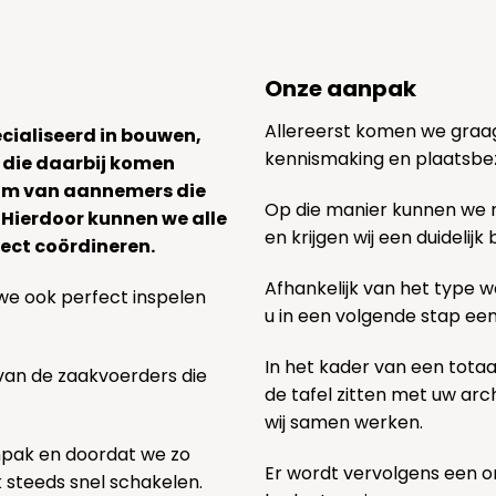
Onze aanpak
Allereerst komen we graag v
ecialiseerd in bouwen,
kennismaking en plaatsbe
 die daarbij komen
team van aannemers die
Op die manier kunnen we
. Hierdoor kunnen we alle
en krijgen wij een duidelij
ect coördineren.
Afhankelijk van het type we
we ook perfect inspelen
u in een volgende stap ee
In het kader van een totaa
 van de zaakvoerders die
de tafel zitten met uw ar
wij samen werken.
npak en doordat we zo
Er wordt vervolgens een 
k steeds snel schakelen.